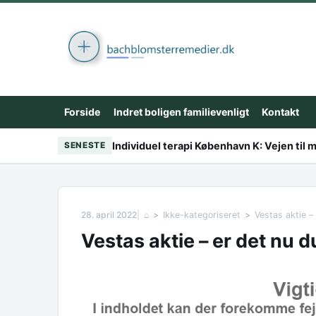
Skip to content
Forside
Indret boligen familievenligt
Kontakt
Individuel terapi København K: Vejen til 
SENESTE
28. april 2022
⌂
Ikke-kategoriseret
Vestas aktie –
Vestas aktie – er det nu 