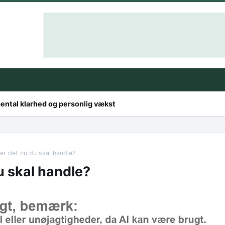
mental klarhed og personlig vækst
 er det nu du skal handle?
du skal handle?