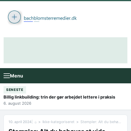
Skip to content
Menu
SENESTE
Billig linkbuilding: trin der gør arbejdet lettere i praksis
6. august 2026
10. april 2024
⌂
Ikke-kategoriseret
Stempler: Alt du behøver at vide