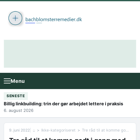
Skip to content
Menu
SENESTE
Billig linkbuilding: trin der gør arbejdet lettere i praksis
6. august 2026
9. juni 2022
⌂
Ikke-kategoriseret
Tre råd til at komme godt i gang med dit næste IT-udviklingsprojekt!