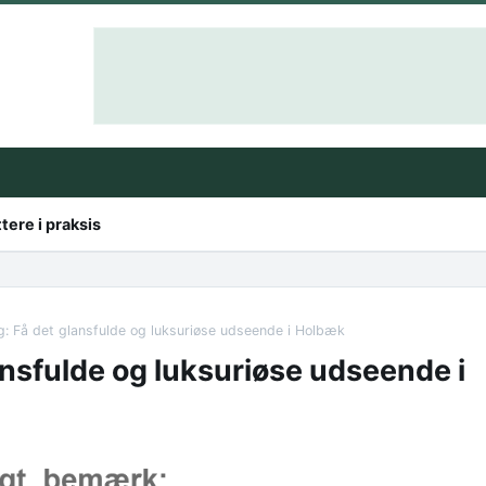
ttere i praksis
ng: Få det glansfulde og luksuriøse udseende i Holbæk
ansfulde og luksuriøse udseende i