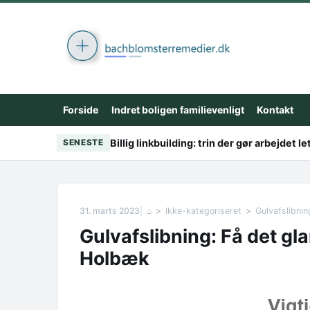
Skip to content
Forside
Indret boligen familievenligt
Kontakt
Billig linkbuilding: trin der gør arbejdet le
SENESTE
31. marts 2023
⌂
Ikke-kategoriseret
Gulvafslibni
Gulvafslibning: Få det gl
Holbæk