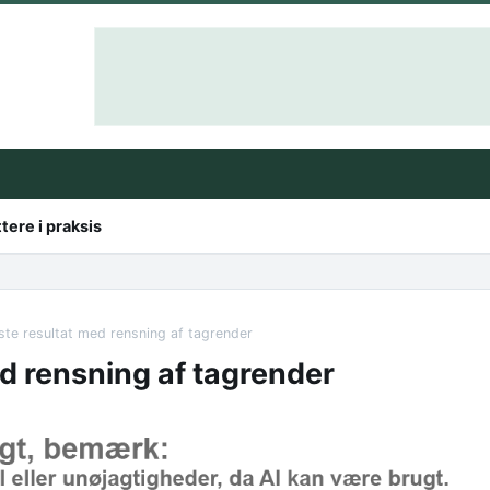
ttere i praksis
ste resultat med rensning af tagrender
d rensning af tagrender