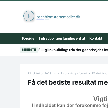
Skip to content
Forside
Indret boligen familievenligt
Kontakt
Billig linkbuilding: trin der gør arbejdet le
SENESTE
13. oktober 2023
⌂
Ikke-kategoriseret
Få det bed
Få det bedste resultat me