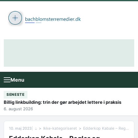
Skip to content
Menu
SENESTE
Billig linkbuilding: trin der gør arbejdet lettere i praksis
6. august 2026
10. maj 2023
⌂
Ikke-kategoriseret
Edderkop Kabale – Regler og Strategier