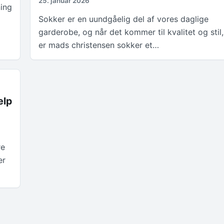
25. januar 2026
ning
Sokker er en uundgåelig del af vores daglige
garderobe, og når det kommer til kvalitet og stil,
er mads christensen sokker et…
ælp
re
er