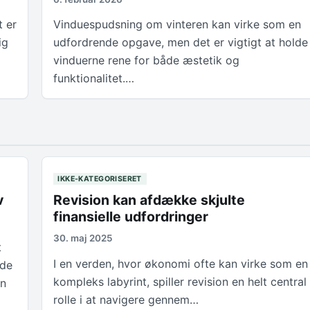
t er
Vinduespudsning om vinteren kan virke som en
ig
udfordrende opgave, men det er vigtigt at holde
vinduerne rene for både æstetik og
funktionalitet.…
IKKE-KATEGORISERET
v
Revision kan afdække skjulte
finansielle udfordringer
30. maj 2025
t
I en verden, hvor økonomi ofte kan virke som en
ade
kompleks labyrint, spiller revision en helt central
en
rolle i at navigere gennem…