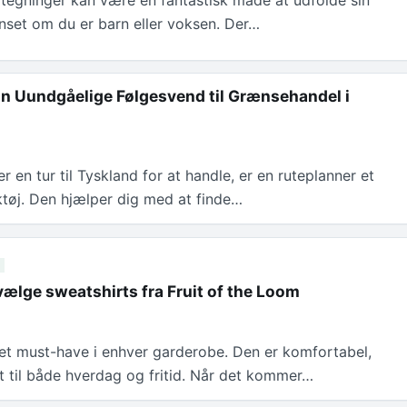
egninger kan være en fantastisk måde at udfolde sin
anset om du er barn eller voksen. Der…
in Uundgåelige Følgesvend til Grænsehandel i
 en tur til Tyskland for at handle, er en ruteplanner et
tøj. Den hjælper dig med at finde…
vælge sweatshirts fra Fruit of the Loom
 et must-have i enhver garderobe. Den er komfortabel,
kt til både hverdag og fritid. Når det kommer…