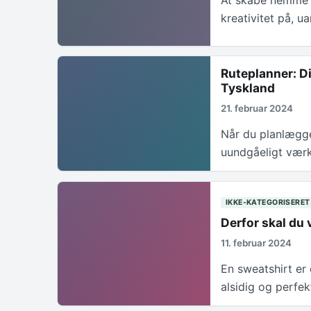
At skabe nemme t
kreativitet på, u
Ruteplanner: D
Tyskland
21. februar 2024
Når du planlægger
uundgåeligt værk
IKKE-KATEGORISERET
Derfor skal du 
11. februar 2024
En sweatshirt er
alsidig og perfe